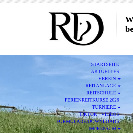
W
be
STARTSEITE
AKTUELLES
VEREIN
REITANLAGE
REITSCHULE
FERIENREITKURSE 2026
TURNIERE
TIKTOK - VIDEOS
FORMULARE/DOWNLOADS
IMPRESSUM